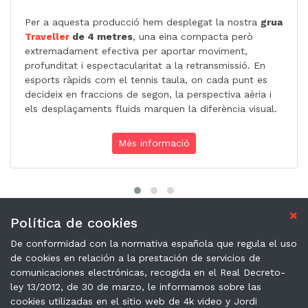
Per a aquesta producció hem desplegat la nostra
grua
Traveller
de 4 metres
, una eina compacta però
extremadament efectiva per aportar moviment,
profunditat i espectacularitat a la retransmissió. En
esports ràpids com el tennis taula, on cada punt es
decideix en fraccions de segon, la perspectiva aèria i
els desplaçaments fluids marquen la diferència visual.
Més informació
Política de cookies
De conformidad con la normativa española que regula el uso
de cookies en relación a la prestación de servicios de
4K video
comunicaciones electrónicas, recogida en el Real Decreto-
ley 13/2012, de 30 de marzo, le informamos sobre las
Santa Eugènia de Berga (Barcelona)
cookies utilizadas en el sitio web de 4k video y Jordi
Mail: info@4kvideo.tv