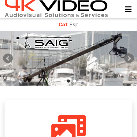
Cat
Esp