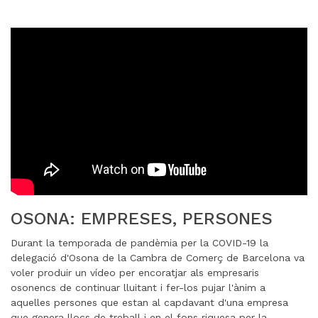
OSONA: EMPRESES, PERSONES
Durant la temporada de pandèmia per la COVID-19 la
delegació d'Osona de la Cambra de Comerç de Barcelona va
voler produir un vídeo per encoratjar als empresaris
osonencs de continuar lluitant i fer-los pujar l'ànim a
aquelles persones que estan al capdavant d'una empresa
que genera llocs de treball i en el fons riquesa per la